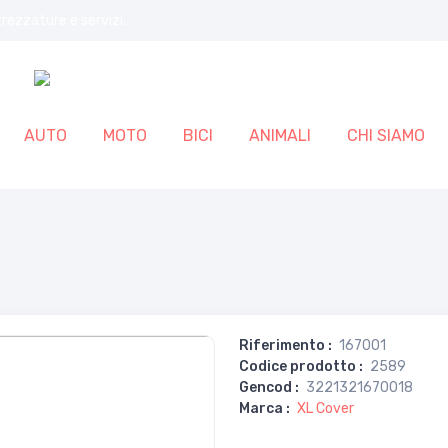
trezzature e servizi.
AUTO
MOTO
BICI
ANIMALI
CHI SIAMO
Riferimento
:
167001
Codice prodotto
:
2589
Gencod
:
3221321670018
Marca
:
XL Cover