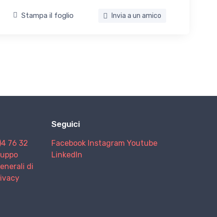
Stampa il foglio
Invia a un amico
Seguici
)4 76 32
Facebook
Instagram
Youtube
Gruppo
LinkedIn
enerali di
rivacy