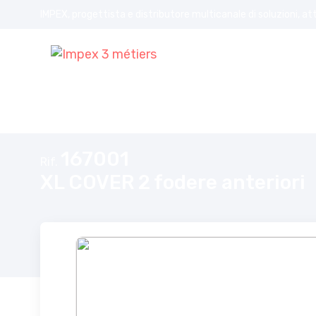
IMPEX, progettista e distributore multicanale di soluzioni, at
Home
XL COVER 2 fodere anteriori
167001
Rif.
XL COVER 2 fodere anteriori