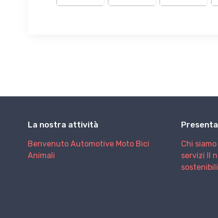
La nostra attività
Presenta
Benvenuto
Automotive
Moto
Bici
Chi siamo
Animali
servizi
Il 
sostenibil