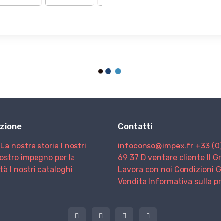
zione
Contatti
La nostra storia
I nostri
infoconso@impex.fr
+33 (0
nostro impegno per la
69 37
Diventare cliente
Il 
ità
I nostri cataloghi
Lavora con noi
Condizioni G
Vendita
Informativa sulla p