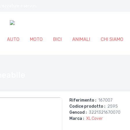
trezzature e servizi.
AUTO
MOTO
BICI
ANIMALI
CHI SIAMO
meabile
Riferimento
:
167007
Codice prodotto
:
2595
Gencod
:
3221321670070
Marca
:
XL Cover