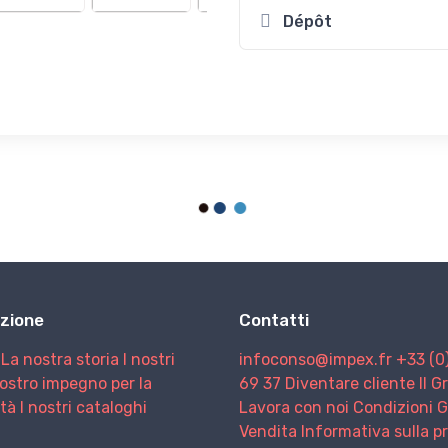
Dépôt
zione
Contatti
La nostra storia
I nostri
infoconso@impex.fr
+33 (0
nostro impegno per la
69 37
Diventare cliente
Il 
ità
I nostri cataloghi
Lavora con noi
Condizioni G
Vendita
Informativa sulla p