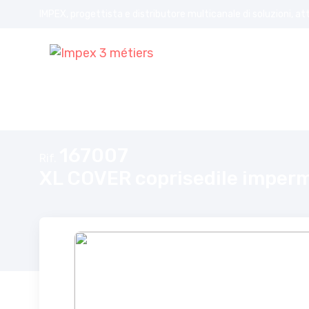
IMPEX, progettista e distributore multicanale di soluzioni, at
Home
XL COVER coprisedile impermeabile
167007
Rif.
XL COVER coprisedile imper