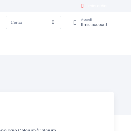
I miei ordini
Cerca
Accedi
Conferma
Il mio account
hnologie Calcium/Calcium