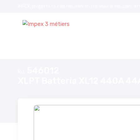
IMPEX, progettista e distributore multicanale di soluzioni, at
Home
XLPT Batteria XL12 440A 44Ah
546012
Rif.
XLPT Batteria XL12 440A 44