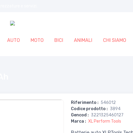
trezzature e servizi.
AUTO
MOTO
BICI
ANIMALI
CHI SIAMO
Ah
Riferimento
:
546012
Codice prodotto
:
3894
Gencod
:
3221325460127
Marca
:
XL Perform Tools
Batterie auto XLPTools Tec