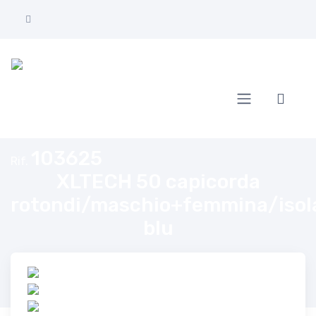
Home
XLTECH 50 capicorda rotondi/maschio+femmina/isolati blu
103625
Rif.
XLTECH 50 capicorda
rotondi/maschio+femmina/isol
blu