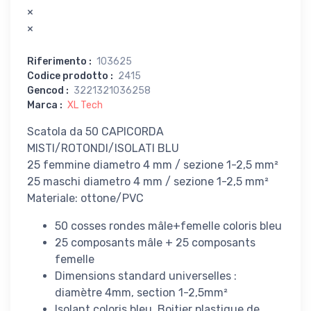
×
×
Riferimento
:
103625
Codice prodotto
:
2415
Gencod
:
3221321036258
Marca
:
XL Tech
Scatola da 50 CAPICORDA
MISTI/ROTONDI/ISOLATI BLU
25 femmine diametro 4 mm / sezione 1-2,5 mm²
25 maschi diametro 4 mm / sezione 1-2,5 mm²
Materiale: ottone/PVC
50 cosses rondes mâle+femelle coloris bleu
25 composants mâle + 25 composants
femelle
Dimensions standard universelles :
diamètre 4mm, section 1-2,5mm²
Isolant coloris bleu. Boitier plastique de