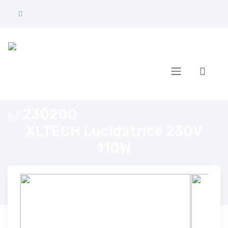
Home
XLTECH Lucidatrice 230V 110W
230200
Rif.
XLTECH Lucidatrice 230V
110W