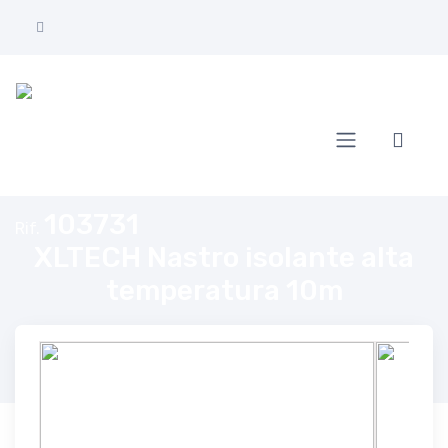
Home
XLTECH Nastro isolante alta temperatura 10m
103731
Rif.
XLTECH Nastro isolante alta
temperatura 10m