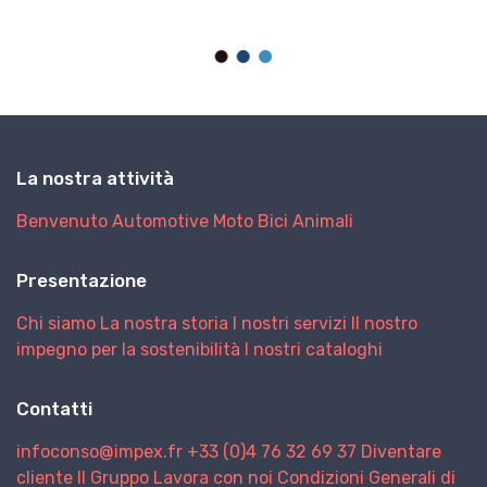
La nostra attività
Benvenuto
Automotive
Moto
Bici
Animali
Presentazione
Chi siamo
La nostra storia
I nostri servizi
Il nostro
impegno per la sostenibilità
I nostri cataloghi
Contatti
infoconso@impex.fr
+33 (0)4 76 32 69 37
Diventare
cliente
Il Gruppo
Lavora con noi
Condizioni Generali di