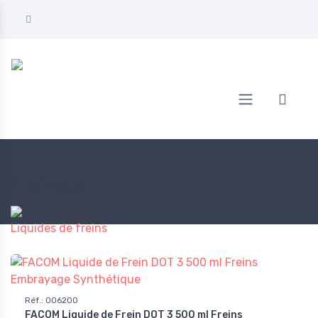
Accueil
AUTO
Freinage
Freinage
Liquides de freins
Réf.
:
006200
FACOM Liquide de Frein DOT 3 500 ml Freins