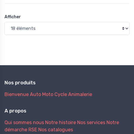
Afficher
Nos produits
Bienvenue
Auto
Moto
Cycle
Animalerie
A propos
Qui sommes nous
Notre histoire
Nos services
Notre
démarche RSE
Nos catalogues