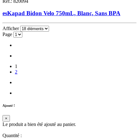
Réf.
:
820094
esKapad Bidon Velo 750mL, Blanc, Sans BPA
Afficher
Page
1
2
Ajouté !
×
Le produit a bien été ajouté au panier.
Quantité
: