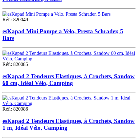
Réf.
:
820049
esKapad Mini Pompe a Velo, Presta Schrader, 5
Bars
Réf.
:
820085
esKapad 2 Tendeurs Elastiques, à Crochets, Sandow
60 cm, Idéal Vélo, Camping
Réf.
:
820086
esKapad 2 Tendeurs Elastiques, à Crochets, Sandow
1 m, Idéal Vélo, Camping