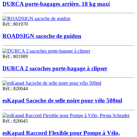
DURCA porte-bagages arrière. 18 kg maxi
Réf.
:
801970
ROADSIGN sacoche de guidon
Réf.
:
801989
DURCA 2 sacoches porte-bagage à clipser
Réf.
:
820044
esKapad Sacoche de selle noire pour vélo 500ml
Réf.
:
820045
esKapad Raccord Flexible pour Pompe à Vélo,