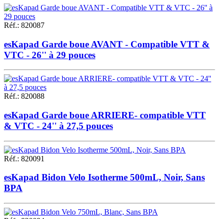
Réf.
:
820087
esKapad Garde boue AVANT - Compatible VTT &
VTC - 26'' à 29 pouces
Réf.
:
820088
esKapad Garde boue ARRIERE- compatible VTT
& VTC - 24'' à 27,5 pouces
Réf.
:
820091
esKapad Bidon Velo Isotherme 500mL, Noir, Sans
BPA