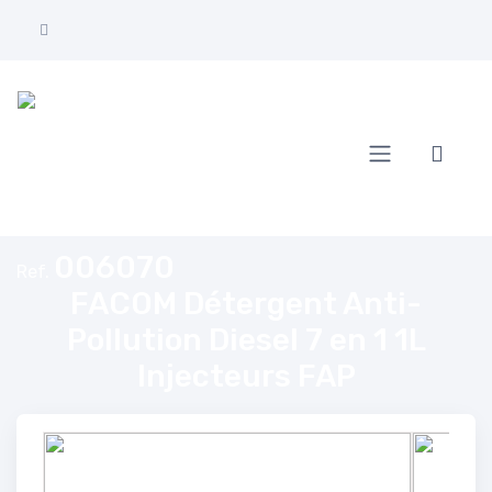
Home
FACOM Détergent Anti-Pollution Diesel 7 en 1 1L Injecteurs FAP
006070
Ref.
FACOM Détergent Anti-
Pollution Diesel 7 en 1 1L
Injecteurs FAP