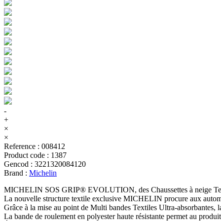
-
+
×
×
Reference
:
008412
Product code
:
1387
Gencod
:
3221320084120
Brand
:
Michelin
MICHELIN SOS GRIP® EVOLUTION, des Chaussettes à neige Textile H
La nouvelle structure textile exclusive MICHELIN procure aux automob
Grâce à la mise au point de Multi bandes Textiles Ultra-absorban
La bande de roulement en polyester haute résistante permet au produit d