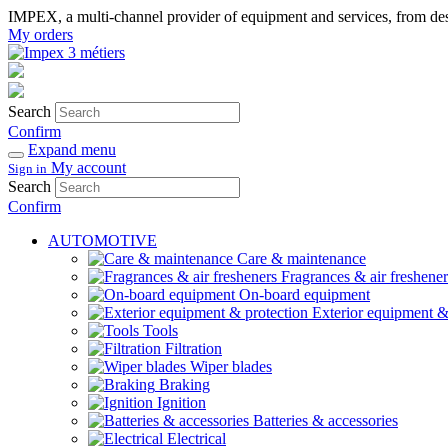
IMPEX, a multi-channel provider of equipment and services, from desi
My orders
Search
Confirm
Expand menu
My account
Sign in
Search
Confirm
AUTOMOTIVE
Care & maintenance
Fragrances & air freshener
On-board equipment
Exterior equipment &
Tools
Filtration
Wiper blades
Braking
Ignition
Batteries & accessories
Electrical