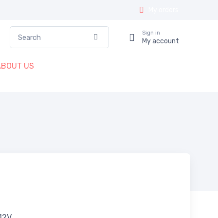
My orders
Search
Sign in
Confirm
My account
ABOUT US
 12V