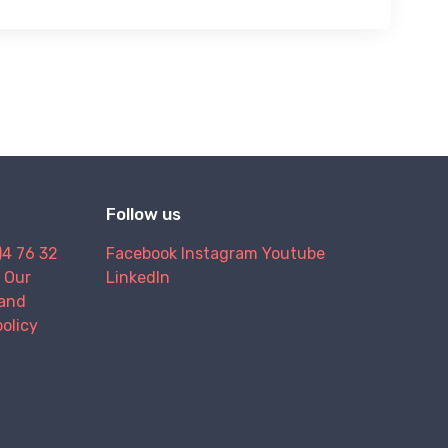
Follow us
)4 76 32
Facebook
Instagram
Youtube
Our
LinkedIn
and
policy