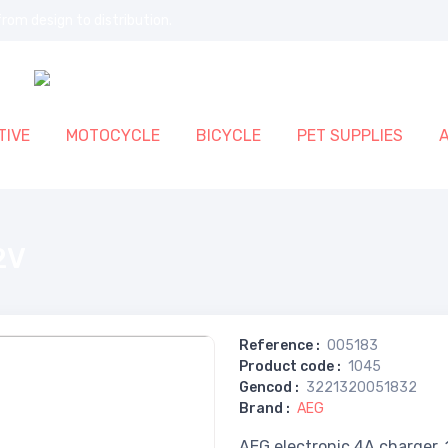
rom design to distribution.
IVE
MOTOCYCLE
BICYCLE
PET SUPPLIES
2V
Reference
:
005183
Product code
:
1045
Gencod
:
3221320051832
Brand
:
AEG
AEG electronic 4A charger.