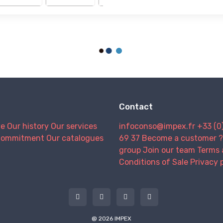
Contact
we
Our history
Our services
infoconso@impex.fr
+33 (0
Commitment
Our catalogues
69 37
Become a customer ?
group
Join our team
Terms 
Conditions of Sale
Privacy 
@ 2026 IMPEX