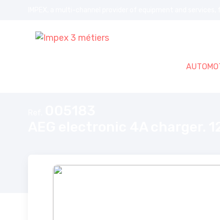
IMPEX, a multi-channel provider of equipment and services, f
AUTOMOT
Home
AEG electronic 4A charger. 12V
005183
Ref.
AEG electronic 4A charger. 1