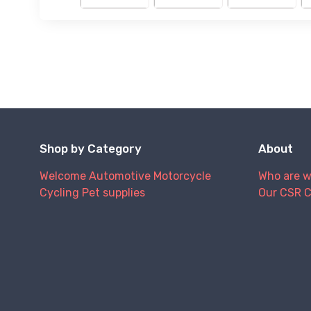
Shop by Category
About
Welcome
Automotive
Motorcycle
Who are 
Cycling
Pet supplies
Our CSR 