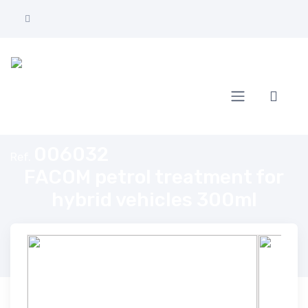
Home
FACOM petrol treatment for hybrid vehicles 300ml
006032
Ref.
FACOM petrol treatment for
hybrid vehicles 300ml