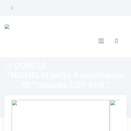
Home
"MICHELIN boîte 4 enjoliveurs 15"" pouces COP S&B "
009032
Ref.
"MICHELIN boîte 4 enjoliveurs
15"" pouces COP S&B "