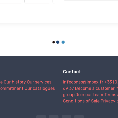
Contact
we
Our history
Our services
infoconso@impex.fr
+33 (0
Commitment
Our catalogues
69 37
Become a customer ?
group
Join our team
Terms 
Conditions of Sale
Privacy 