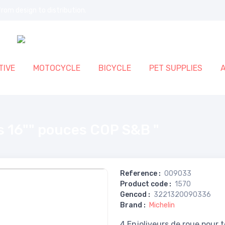
rom design to distribution.
IVE
MOTOCYCLE
BICYCLE
PET SUPPLIES
s 16"" pouces COP S&B "
Reference
:
009033
Product code
:
1570
Gencod
:
3221320090336
Brand
:
Michelin
4 Enjoliveurs de roue pour 