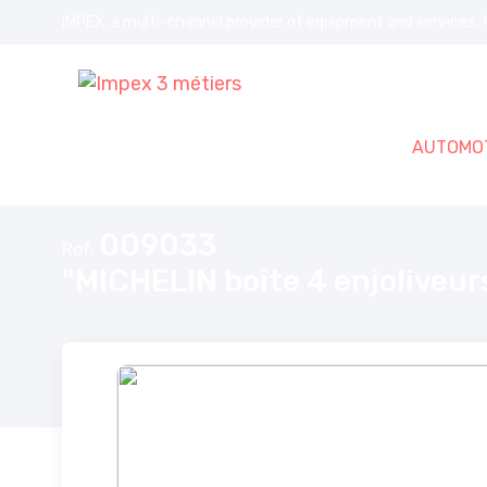
IMPEX, a multi-channel provider of equipment and services, f
AUTOMOT
Home
"MICHELIN boîte 4 enjoliveurs 16"" pouces COP S&B "
009033
Ref.
"MICHELIN boîte 4 enjoliveur