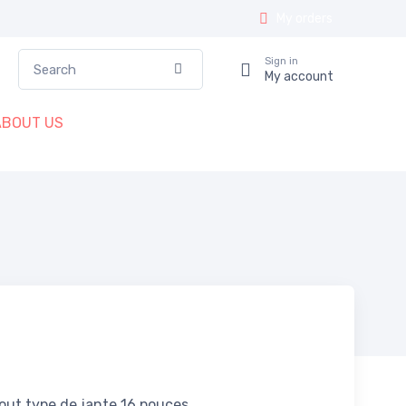
My orders
Search
Sign in
Confirm
My account
ABOUT US
tout type de jante 16 pouces