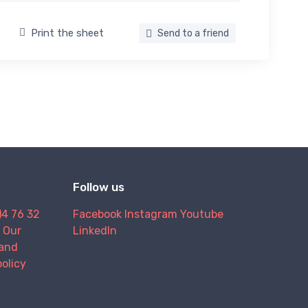
Print the sheet
Send to a friend
Follow us
)4 76 32
Facebook
Instagram
Youtube
Our
LinkedIn
and
policy