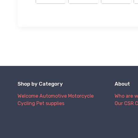
Shop by Category
About
Welcome
Automotive
Motorcycle
Who are 
Cycling
Pet supplies
Our CSR 