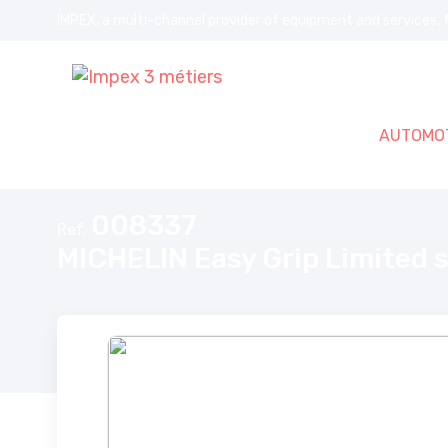
IMPEX, a multi-channel provider of equipment and services, f
AUTOMOT
Home
MICHELIN Easy Grip Limited snow chains
008337
Ref.
MICHELIN Easy Grip Limited 