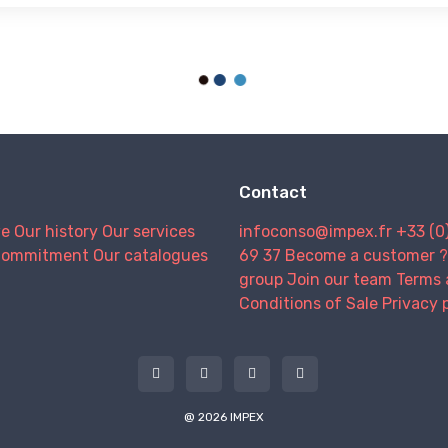
Contact
we
Our history
Our services
infoconso@impex.fr
+33 (0
Commitment
Our catalogues
69 37
Become a customer ?
group
Join our team
Terms 
Conditions of Sale
Privacy 
@ 2026 IMPEX