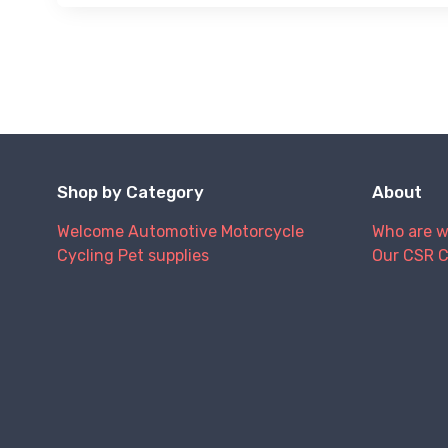
Shop by Category
About
Welcome
Automotive
Motorcycle
Who are 
Cycling
Pet supplies
Our CSR 