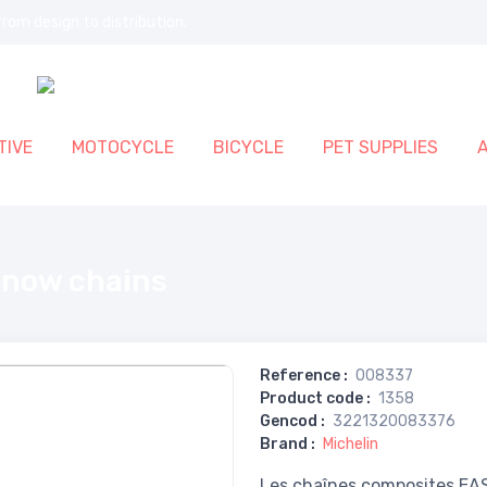
rom design to distribution.
IVE
MOTOCYCLE
BICYCLE
PET SUPPLIES
snow chains
Reference
:
008337
Product code
:
1358
Gencod
:
3221320083376
Brand
:
Michelin
Les chaînes composites EAS