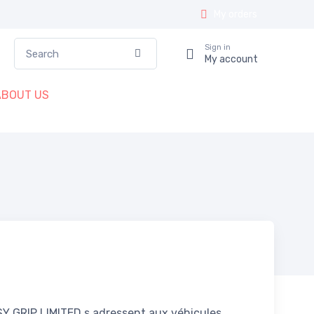
My orders
Search
Sign in
Confirm
My account
ABOUT US
Y GRIP LIMITED s adressent aux véhicules