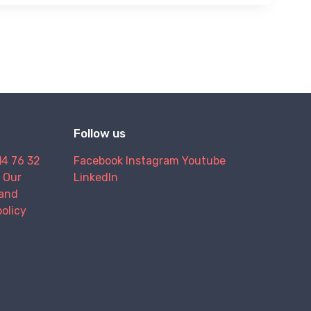
Follow us
)4 76 32
Facebook
Instagram
Youtube
Our
LinkedIn
and
policy