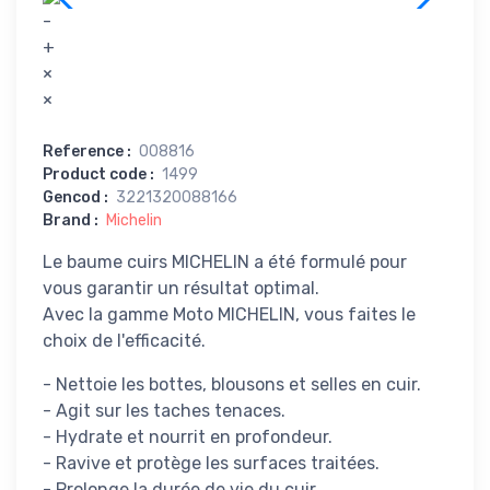
-
+
×
×
Reference
:
008816
Product code
:
1499
Gencod
:
3221320088166
Brand
:
Michelin
Le baume cuirs MICHELIN a été formulé pour
vous garantir un résultat optimal.
Avec la gamme Moto MICHELIN, vous faites le
choix de l'efficacité.
- Nettoie les bottes, blousons et selles en cuir.
- Agit sur les taches tenaces.
- Hydrate et nourrit en profondeur.
- Ravive et protège les surfaces traitées.
- Prolonge la durée de vie du cuir.