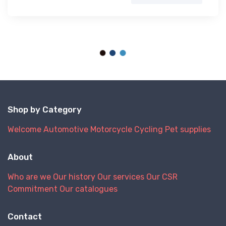
Shop by Category
Welcome
Automotive
Motorcycle
Cycling
Pet supplies
About
Who are we
Our history
Our services
Our CSR
Commitment
Our catalogues
Contact