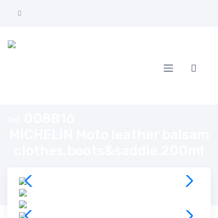
Home
MICHELIN Moto leather balsam clothes,boots&saddle.200ml
008816
Ref.
MICHELIN Moto leather balsam
clothes,boots&saddle.200ml