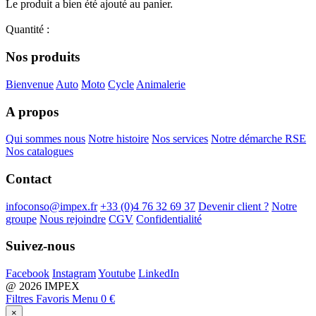
Le produit a bien été ajouté au panier.
Quantité
:
Nos produits
Bienvenue
Auto
Moto
Cycle
Animalerie
A propos
Qui sommes nous
Notre histoire
Nos services
Notre démarche RSE
Nos catalogues
Contact
infoconso@impex.fr
+33 (0)4 76 32 69 37
Devenir client ?
Notre
groupe
Nous rejoindre
CGV
Confidentialité
Suivez-nous
Facebook
Instagram
Youtube
LinkedIn
@ 2026 IMPEX
Filtres
Favoris
Menu
0 €
×