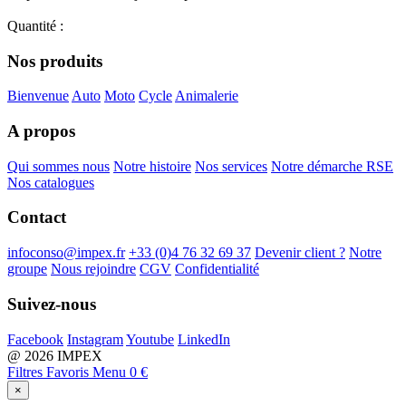
Quantité
:
Nos produits
Bienvenue
Auto
Moto
Cycle
Animalerie
A propos
Qui sommes nous
Notre histoire
Nos services
Notre démarche RSE
Nos catalogues
Contact
infoconso@impex.fr
+33 (0)4 76 32 69 37
Devenir client ?
Notre
groupe
Nous rejoindre
CGV
Confidentialité
Suivez-nous
Facebook
Instagram
Youtube
LinkedIn
@ 2026 IMPEX
Filtres
Favoris
Menu
0 €
×